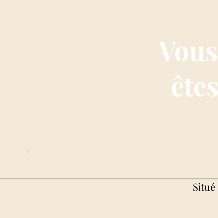
Vous
ête
Situé