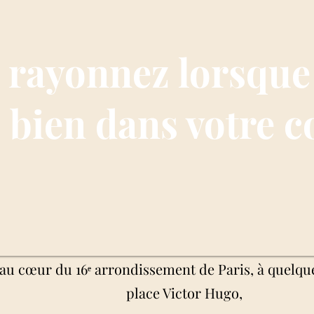
 rayonnez lorsque
s bien dans votre c
 au cœur du 16ᵉ arrondissement de Paris, à quelqu
place Victor Hugo,