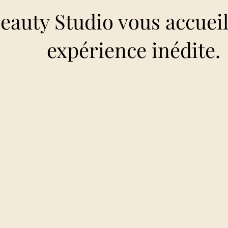
eauty Studio vous accueil
expérience inédite.
Soins Visage et Corps INDIBA
Soin Visage Coréen HYDRAFACE
Soins Visage Coréen GENOSYS
ns Visage Signature DEEP BEAUTY STUDIO
Massage RENATA FRANCA
érothérapie avec Radio Fréquence INDIBA