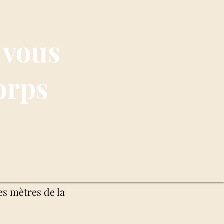
 vous
orps
es mètres de la